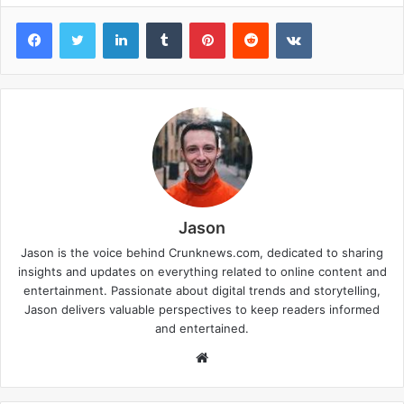
Facebook
Twitter
LinkedIn
Tumblr
Pinterest
Reddit
VKontakte
Jason
Jason is the voice behind Crunknews.com, dedicated to sharing
insights and updates on everything related to online content and
entertainment. Passionate about digital trends and storytelling,
Jason delivers valuable perspectives to keep readers informed
and entertained.
W
e
b