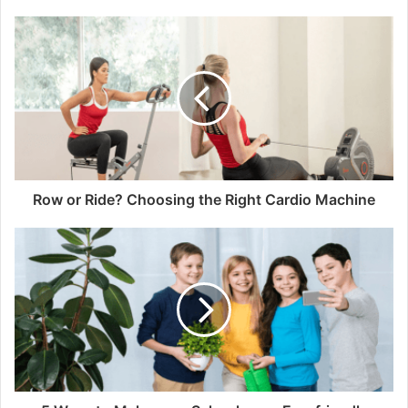
s
i
t
e
Row or Ride? Choosing the Right Cardio Machine